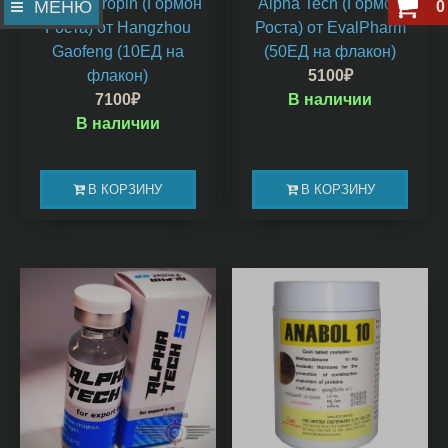
8 Samo Tropin (Гормон
Alpha Tech (Гормон
МЕНЮ
0
Роста) от Hangzhou
Роста) от EvalPharm
Gaofeng (10ЕД на
(50ЕД на флакон)
флакон)
5100
₽
7100
₽
В наличии
В наличии
В КОРЗИНУ
В КОРЗИНУ