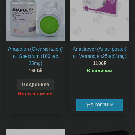
Anapolon (Оксиметалон)
Anastrover (Анастрозол)
от Spectrum (100 tab
от Vermodje (25tab\1mg)
25mg)
1100
₽
1600
₽
В наличии
Подробнее
Нет в наличии
В КОРЗИНУ