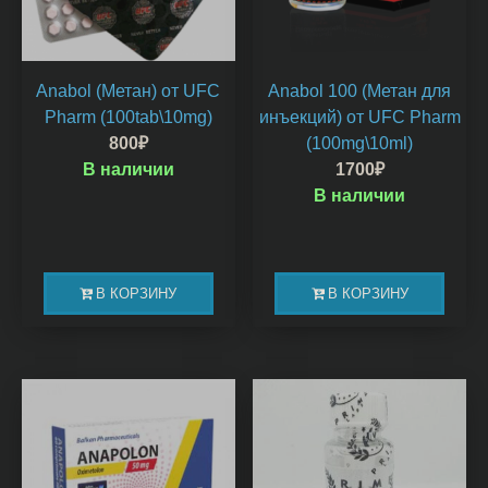
Anabol (Метан) от UFC
Anabol 100 (Метан для
Pharm (100tab\10mg)
инъекций) от UFC Pharm
800
₽
(100mg\10ml)
В наличии
1700
₽
В наличии
В КОРЗИНУ
В КОРЗИНУ