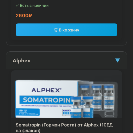
✅ Есть в наличии
2600
₽
🛒 В корзину
Alphex
▼
Somatropin (Гормон Роста) от Alphex (10ЕД
на флакон)