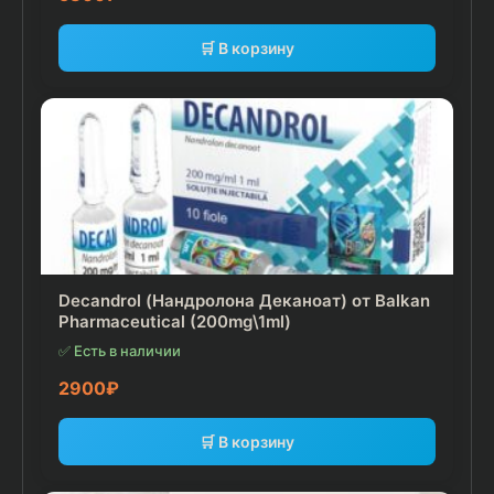
🛒 В корзину
Decandrol (Нандролона Деканоат) от Balkan
Pharmaceutical (200mg\1ml)
✅ Есть в наличии
2900
₽
🛒 В корзину