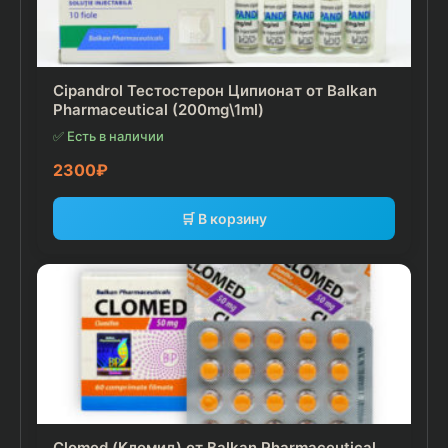
Cipandrol Тестостерон Ципионат от Balkan
Pharmaceutical (200mg\1ml)
✅ Есть в наличии
2300
₽
🛒 В корзину
Clomed (Кломид) от Balkan Pharmaceutical