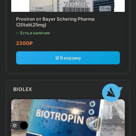
Proviron от Bayer Schering Pharma
(20tab\25mg)
✅ Есть в наличии
2300
₽
🛒 В корзину
BIOLEX
▼