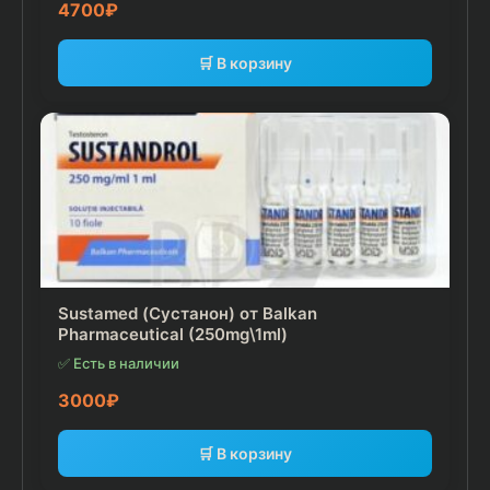
4700
₽
🛒 В корзину
Sustamed (Сустанон) от Balkan
Pharmaceutical (250mg\1ml)
✅ Есть в наличии
3000
₽
🛒 В корзину