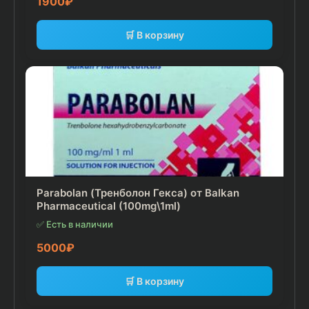
1900
₽
🛒 В корзину
Parabolan (Тренболон Гекса) от Balkan
Pharmaceutical (100mg\1ml)
✅ Есть в наличии
5000
₽
🛒 В корзину