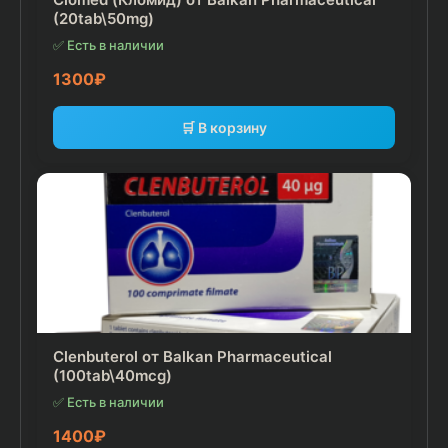
(20tab\50mg)
✅ Есть в наличии
1300
₽
🛒 В корзину
Clenbuterol от Balkan Pharmaceutical
(100tab\40mcg)
✅ Есть в наличии
1400
₽