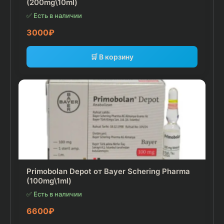
(200mg\10ml)
✅ Есть в наличии
3000
₽
🛒 В корзину
Primobolan Depot от Bayer Schering Pharma
(100mg\1ml)
✅ Есть в наличии
6600
₽