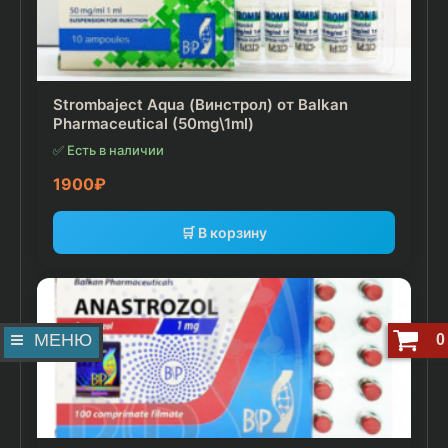
Strombaject Aqua (Винстрол) от Balkan
Pharmaceutical (50mg\1ml)
✅ Есть в наличии
1900
₽
🛒 В корзину
МЕНЮ
0