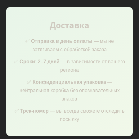
Доставка
✅
Отправка в день оплаты
— мы не
затягиваем с обработкой заказа
✅
Сроки: 2–7 дней
— в зависимости от вашего
региона
✅
Конфиденциальная упаковка
—
нейтральная коробка без опознавательных
знаков
✅
Трек-номер
— вы всегда сможете отследить
посылку